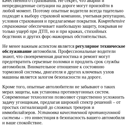
качественного страхования. Не секрет, что аварии и
непредвиденные ситуации на дороге могут произойти в
любой момент. Поэтому опытные водители всегда тщательно
подходят к выбору страховой компании, учитывая репутацию,
условия страхования и предлагаемые покрытия.
Комprehensive
страхование
обеспечивает наибольшую защиту, покрывая не
только ущерб при ДТП, но и при кражах, стихийных
бедствиях и других форс-мажорных обстоятельствах.
Не менее важным аспектом является
регулярное техническое
обслуживание
автомобиля. Профессиональные водители
знают, что своевременная диагностика и ремонт могут
предотвратить серьезные поломки и продлить срок службы
автомобиля. Внимательное отношение к состоянию
тормозной системы, двигателя и других ключевых узлов
машины является залогом безопасности на дороге.
Кроме того, опытные автолюбители не забывают о таких
мерах защиты, как установка противоугонных систем.
Современные технологии позволяют существенно усложнить
задачу угонщикам, предлагая широкий спектр решений – от
простых сигнализаций до сложных трекеров и
иммобилайзеров.
Установка качественной противоугонной
системы
– это инвестиция в безопасность вашего автомобиля
и ваше спокойствие.