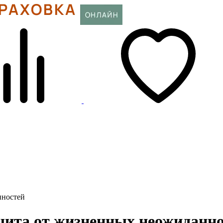
нностей
щита от жизненных неожиданн