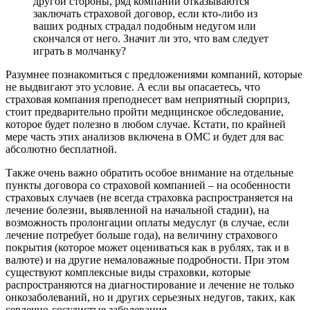
другой стороны, ряд компаний отказываются
заключать страховой договор, если кто-либо из
ваших родных страдал подобным недугом или
скончался от него. Значит ли это, что вам следует
играть в молчанку?
Разумнее познакомиться с предложениями компаний, которые
не выдвигают это условие. А если вы опасаетесь, что
страховая компания преподнесет вам неприятный сюрприз,
стоит предварительно пройти медицинское обследование,
которое будет полезно в любом случае. Кстати, по крайней
мере часть этих анализов включена в ОМС и будет для вас
абсолютно бесплатной.
Также очень важно обратить особое внимание на отдельные
пункты договора со страховой компанией – на особенности
страховых случаев (не всегда страховка распространяется на
лечение болезни, выявленной на начальной стадии), на
возможность пролонгации оплаты медуслуг (в случае, если
лечение потребует больше года), на величину страхового
покрытия (которое может оцениваться как в рублях, так и в
валюте) и на другие немаловажные подробности. При этом
существуют комплексные виды страховки, которые
распространяются на диагностирование и лечение не только
онкозаболеваний, но и других серьезных недугов, таких, как
сердечно-сосудистые заболевания.