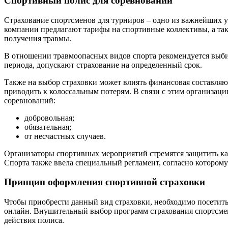
Спортивный полис для соревнований
Страхование спортсменов для турниров – одно из важнейших у
компании предлагают тарифы на спортивные коллективы, а так
получения травмы.
В отношении травмоопасных видов спорта рекомендуется выбир
периода, допускают страхование на определенный срок.
Также на выбор страховки может влиять финансовая составля
приводить к колоссальным потерям. В связи с этим организац
соревнований:
добровольная;
обязательная;
от несчастных случаев.
Организаторы спортивных мероприятий стремятся защитить каж
Спорта также ввела специальный регламент, согласно которому
Принцип оформления спортивной страховки
Чтобы приобрести данный вид страховки, необходимо посетит
онлайн. Внушительный выбор программ страхования спортсмено
действия полиса.