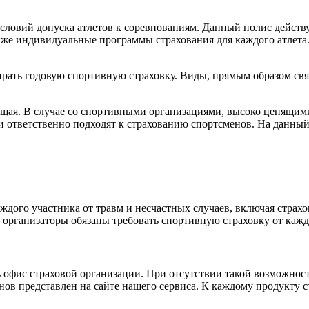
словий допуска атлетов к соревнованиям. Данный полис действуе
же индивидуальные программы страхования для каждого атлета.
ать годовую спортивную страховку. Виды, прямым образом связ
ющая. В случае со спортивными организациями, высоко ценящим
ии ответственно подходят к страхованию спортсменов. На данн
дого участника от травм и несчастных случаев, включая страхо
 организаторы обязаны требовать спортивную страховку от каждо
ь офис страховой организации. При отсутствии такой возможно
в представлен на сайте нашего сервиса. К каждому продукту с