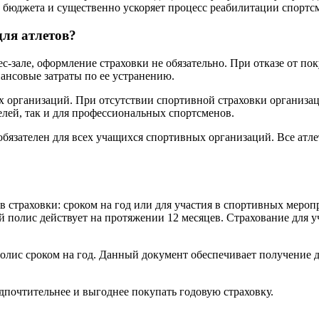
е бюджета и существенно ускоряет процесс реабилитации спортс
для атлетов?
зале, оформление страховки не обязательно. При отказе от пок
нансовые затраты по ее устранению.
 организаций. При отсутствии спортивной страховки организаци
лей, так и для профессиональных спортсменов.
обязателен для всех учащихся спортивных организаций. Все атл
 страховки: сроком на год или для участия в спортивных мероп
ой полис действует на протяжении 12 месяцев. Страхование для
лис сроком на год. Данный документ обеспечивает получение д
почтительнее и выгоднее покупать годовую страховку.